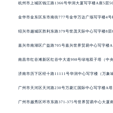
杭州市上城区钱江路1366号华润大厦写字楼A座5层5
金华市金东区东市南街777号金华万达广场写字楼4号楼
绍兴市越城区胜利东路379号世茂天际中心写字楼8层
嘉兴市南湖区广益路705号嘉兴世界贸易中心写字楼A座
南昌市红谷滩新区红谷中大道998号绿地双子塔（中央
济南市历下区经十路11111号华润中心写字楼（万象城
广州市天河区天河路230号万菱汇国际中心写字楼A塔
广州市越秀区环市东路371-375号世界贸易中心大厦