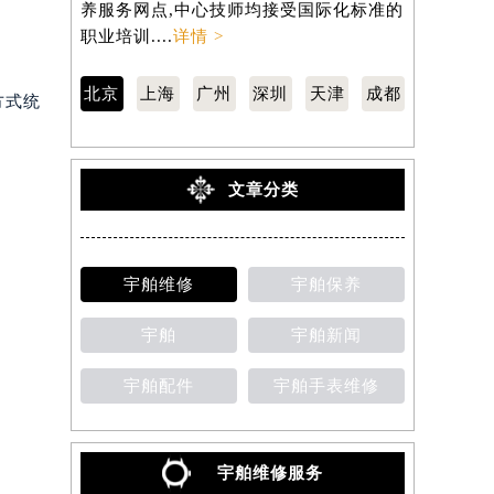
养服务网点,中心技师均接受国际化标准的
修保养服务
职业培训....
详情 >
准的职业培训
北京
上海
广州
深圳
天津
成都
方式统
文章分类
宇舶维修
宇舶保养
宇舶
宇舶新闻
宇舶配件
宇舶手表维修
宇舶维修服务