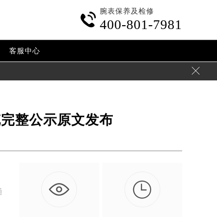
腕表保养及检修

400-801-7981
客服中心

充完整公示原文发布

通