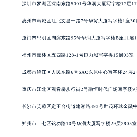
深圳市罗湖区深南东路5001号华润大厦写字楼17层1
惠州市惠城区江北文昌一路7号华贸大厦写字楼1座30
厦门市思明区湖滨东路95号华润大厦写字楼B座11层1
福州市鼓楼区五四路128-1号恒力城写字楼15层03
成都市锦江区人民东路6号SAC东原中心写字楼24层2
重庆市江北区观音桥步行街2号融恒时代广场写字楼9层
长沙市芙蓉区定王台街道建湘路393号世茂环球金融中
郑州市二七区铭功路10号华润大厦写字楼29层2905