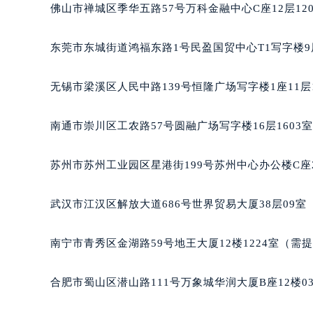
佛山市禅城区季华五路57号万科金融中心C座12层12
东莞市东城街道鸿福东路1号民盈国贸中心T1写字楼9
无锡市梁溪区人民中路139号恒隆广场写字楼1座11层
南通市崇川区工农路57号圆融广场写字楼16层1603
苏州市苏州工业园区星港街199号苏州中心办公楼C座
武汉市江汉区解放大道686号世界贸易大厦38层09
南宁市青秀区金湖路59号地王大厦12楼1224室（需
合肥市蜀山区潜山路111号万象城华润大厦B座12楼0