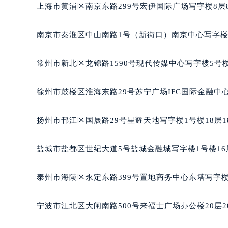
上海市黄浦区南京东路299号宏伊国际广场写字楼8层
南京市秦淮区中山南路1号（新街口）南京中心写字楼2
常州市新北区龙锦路1590号现代传媒中心写字楼5号楼
徐州市鼓楼区淮海东路29号苏宁广场IFC国际金融中心
扬州市邗江区国展路29号星耀天地写字楼1号楼18层1
盐城市盐都区世纪大道5号盐城金融城写字楼1号楼16
泰州市海陵区永定东路399号置地商务中心东塔写字楼
宁波市江北区大闸南路500号来福士广场办公楼20层2